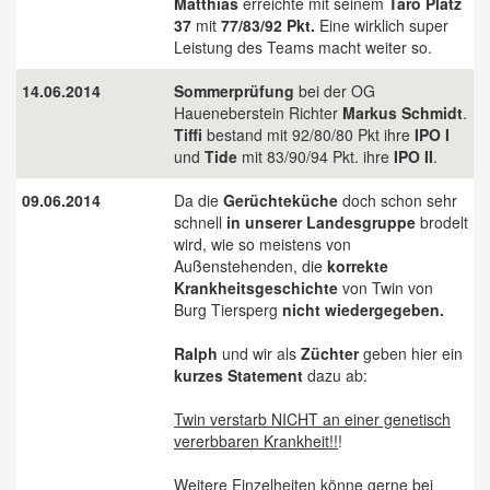
Matthias
erreichte mit seinem
Taro Platz
37
mit
77/83/92 Pkt.
Eine wirklich super
Leistung des Teams macht weiter so.
14.06.2014
Sommerprüfung
bei der OG
Haueneberstein Richter
Markus Schmidt
.
Tiffi
bestand mit 92/80/80 Pkt ihre
IPO I
und
Tide
mit 83/90/94 Pkt. ihre
IPO II
.
09.06.2014
Da die
Gerüchteküche
doch schon sehr
schnell
in unserer Landesgruppe
brodelt
wird, wie so meistens von
Außenstehenden, die
korrekte
Krankheitsgeschichte
von Twin von
Burg Tiersperg
nicht wiedergegeben.
Ralph
und wir als
Züchter
geben hier ein
kurzes Statement
dazu ab:
Twin verstarb NICHT an einer genetisch
vererbbaren Krankheit!!
!
Weitere Einzelheiten könne gerne bei