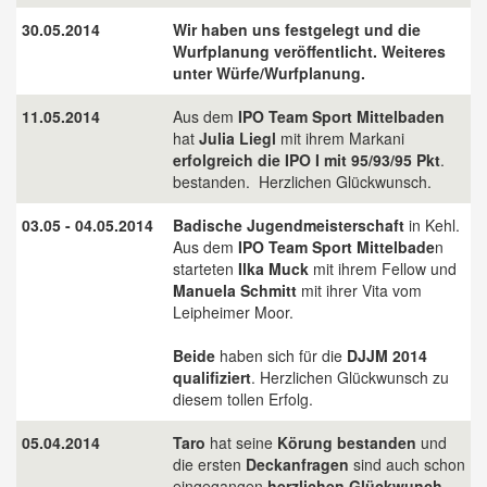
30.05.2014
Wir haben uns festgelegt und die
Wurfplanung veröffentlicht. Weiteres
unter Würfe/Wurfplanung.
11.05.2014
Aus dem
IPO Team Sport Mittelbaden
hat
Julia Liegl
mit ihrem Markani
erfolgreich die IPO I mit 95/93/95 Pkt
.
bestanden. Herzlichen Glückwunsch.
03.05 - 04.05.2014
Badische Jugendmeisterschaft
in Kehl.
Aus dem
IPO Team Sport Mittelbade
n
starteten
Ilka Muck
mit ihrem Fellow und
Manuela Schmitt
mit ihrer Vita vom
Leipheimer Moor.
Beide
haben sich für die
DJJM 2014
qualifiziert
. Herzlichen Glückwunsch zu
diesem tollen Erfolg.
05.04.2014
Taro
hat seine
Körung bestanden
und
die ersten
Deckanfragen
sind auch schon
eingegangen
herzlichen Glückwunch.