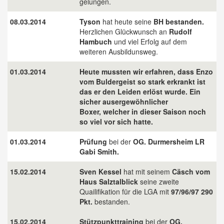
gelungen.
08.03.2014
Tyson
hat heute seine
BH bestanden.
Herzlichen Glückwunsch an
Rudolf
Hambuch
und viel Erfolg auf dem
weiteren Ausbildunsweg.
01.03.2014
Heute mussten wir erfahren, dass Enzo
vom Buldergeist so stark erkrankt ist
das er den Leiden erlöst wurde. Ein
sicher ausergewöhnlicher
Boxer, welcher in dieser Saison noch
so viel vor sich hatte.
01.03.2014
Prüfung
bei der
OG. Durmersheim LR
Gabi Smith.
15.02.2014
Sven Kessel
hat mit seinem
Cäsch vom
Haus Salztalblick
seine zweite
Quailifikation für die LGA mit
97/96/97 290
Pkt.
bestanden.
15.02.2014
Stützpunkttraining
bei der
OG.