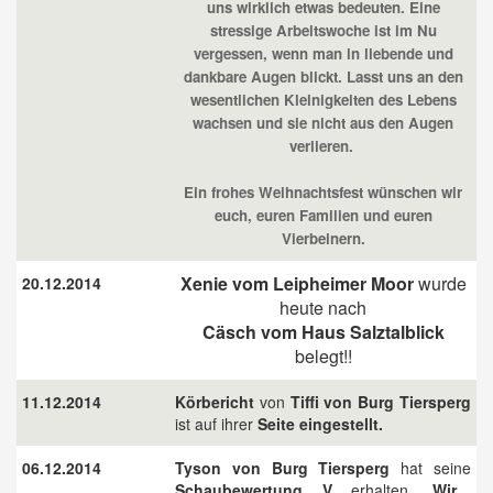
uns wirklich etwas bedeuten. Eine
stressige Arbeitswoche ist im Nu
vergessen, wenn man in liebende und
dankbare Augen blickt. Lasst uns an den
wesentlichen Kleinigkeiten des Lebens
wachsen und sie nicht aus den Augen
verlieren.
Ein frohes Weihnachtsfest wünschen wir
euch, euren Familien und euren
Vierbeinern.
Xenie vom Leipheimer Moor
wurde
20.12.2014
heute nach
Cäsch vom Haus Salztalblick
belegt!!
11.12.2014
Körbericht
von
Tiffi von Burg Tiersperg
ist auf ihrer
Seite eingestellt.
06.12.2014
Tyson von Burg Tiersperg
hat seine
Schaubewertung V
erhalten.
Wir