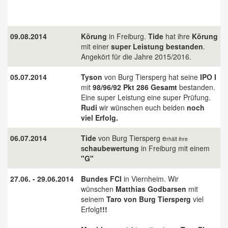
09.08.2014
Körung
in Freiburg.
Tide
hat ihre
Körung
mit einer
super Leistung bestanden
.
Angekört für die Jahre 2015/2016.
05.07.2014
Tyson
von Burg Tiersperg hat seine
IPO I
mit
98/96/92 Pkt 286 Gesamt
bestanden.
Eine super Leistung eine super Prüfung.
Rudi
wir wünschen euch beiden
noch
viel Erfolg.
06.07.2014
Tide
von Burg Tiersperg e
rhält ihre
chaubewertung
in Freiburg mit einem
S
"G"
27.06. - 29.06.2014
Bundes FCI
in Viernheim. Wir
wünschen
Matthias Godbarsen
mit
seinem
Taro von Burg Tiersperg
viel
Erfolg
!!!