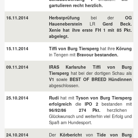
gartulieren recht herzlich.
16.11.2014
Herbstprüfung
bei der
OG
Haueneberstein
LR
Gerd Beck.
Xenie
hat ihre erste FH 1 mit 85 Pkt.
abgelegt.
15.11.2014
Tiffi von Burg Tiersperg
hat ihre
Körung
in Tengen mit
Bravour bestanden.
09.11.2014
IRAS Karlsruhe Tiffi von Burg
Tiersperg
hat bei der dortigen Schau als
V1
sowie
BEST OF BREED Hündinnen
abgeschlossen.
25.10.2014
Rudi
hat mit
Tyson von Burg Tiersperg
erfolgreich
die
IPO 2
bestanden mit
96/92/86 274 Pkt.
herzlichen
Glückwunsch und weiterhin viel Erfolg und
Spaß am Hundesport.
24.10.2014
Der
Körbericht
von
Tide von Burg