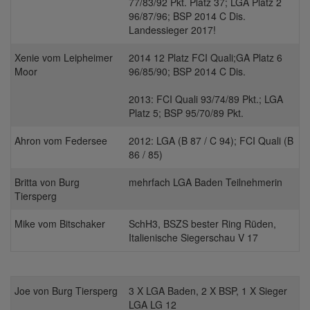
77/83/92 Pkt. Platz 37; LGA Platz 2
96/87/96; BSP 2014 C Dis.
Landessieger 2017!
Xenie vom Leipheimer
2014 12 Platz FCI Quali;GA Platz 6
Moor
96/85/90; BSP 2014 C Dis.
2013: FCI Quali 93/74/89 Pkt.; LGA
Platz 5; BSP 95/70/89 Pkt.
Ahron vom Federsee
2012: LGA (B 87 / C 94); FCI Quali (B
86 / 85)
Britta von Burg
mehrfach LGA Baden Teilnehmerin
Tiersperg
Mike vom Bitschaker
SchH3, BSZS bester Ring Rüden,
Italienische Siegerschau V 17
Joe von Burg Tiersperg
3 X LGA Baden, 2 X BSP, 1 X Sieger
LGA LG 12