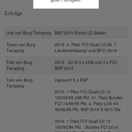
Erfolge
Una von Burg Tiersperg
BSP 2018 Ersatz LG Baden
Tyson von Burg
2018: 4. Platz FCI Quali LG 08. 7
Tiersperg
Länderwettkampf und BFCI 2018
Tide von Burg
2015 - 2018 3 x LGA und 3 x FCI,
Tiersperg
BSP 2018
Taro von Burg
ingesamt 5 x BSP
Tiersperg
2015: 1 Platz FCI Quali LG 12
100/93/95 288 Pkt. 31. Platz Bundes
FCI 74/88/95 Pkt. 4. Platz LGA mit
96/96/89 Pkt. BSP 2015 B 92/C Dis.
2014: 1 Platz FCI Quali LG 12
100/92/96 Pkt. ; Bundes FCI 2014