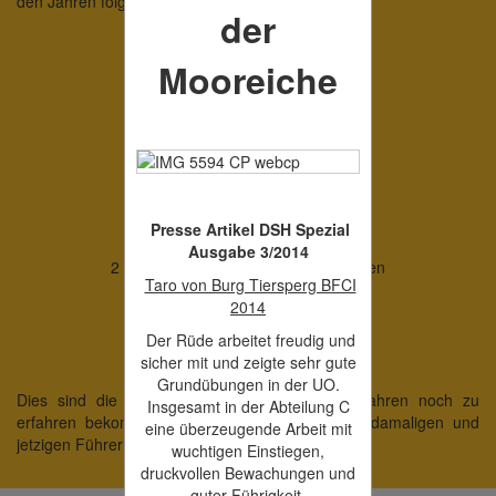
den Jahren folgende Erfolge gefeiert.
der
Mooreiche
Überblick:
etliche LGA Teilnahmen
3 x 7 Länderwettkampf
2 X 1. Platz LGA Baden
15 X BSP
Presse Artikel DSH Spezial
6 X Bundes FCI
Ausgabe 3/2014
2 X 1. Platz FCI Qaulifikation LG Baden
Taro von Burg Tiersperg BFCI
5 X WUSV WM
2014
1 x BSP im Agility
Der Rüde arbeitet freudig und
sicher mit und zeigte sehr gute
Grundübungen in der UO.
Dies sind die Erfolge die man nach ca. 25 Jahren noch zu
Insgesamt in der Abteilung C
erfahren bekommt. Auf alle Hunde sowie ihre damaligen und
eine überzeugende Arbeit mit
jetzigen Führer sind wir zu jeder Zeit sehr stolz.
wuchtigen Einstiegen,
druckvollen Bewachungen und
guter Führigkeit.